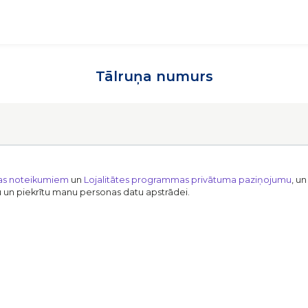
Tālruņa numurs
as noteikumiem
un
Lojalitātes programmas privātuma paziņojumu
, u
ru un piekrītu manu personas datu apstrādei.